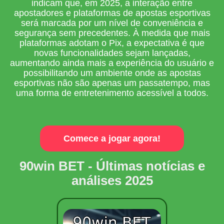
indicam que, em 2025, a interação entre
apostadores e plataformas de apostas esportivas
será marcada por um nível de conveniência e
segurança sem precedentes. À medida que mais
plataformas adotam o Pix, a expectativa é que
novas funcionalidades sejam lançadas,
aumentando ainda mais a experiência do usuário e
possibilitando um ambiente onde as apostas
esportivas não são apenas um passatempo, mas
uma forma de entretenimento acessível a todos.
Comece a jogar agora!
90win BET - Últimas notícias e
análises 2025