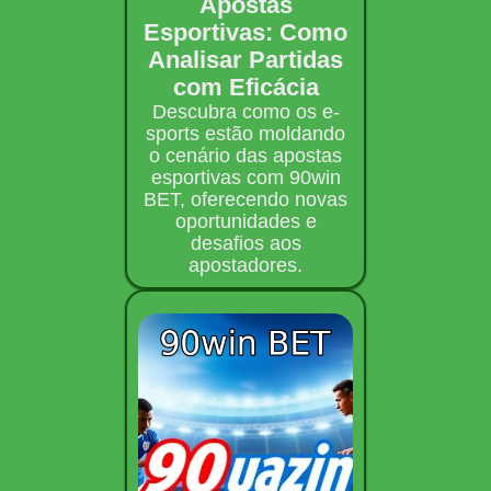
Apostas
Esportivas: Como
Analisar Partidas
com Eficácia
Descubra como os e-
sports estão moldando
o cenário das apostas
esportivas com 90win
BET, oferecendo novas
oportunidades e
desafios aos
apostadores.