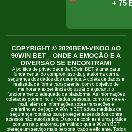
+ 75
COPYRIGHT ©
2026
BEM-VINDO AO
90WIN BET – ONDE A EMOÇÃO E A
DIVERSÃO SE ENCONTRAM!
A política de privacidade da 90win BET é uma parte
fundamental do compromisso da plataforma com a
segurança dos dados dos usuários. A coleta de dados é
realizada de forma transparente, com o objetivo de
melhorar a experiência do usuário e garantir o
funcionamento adequado da plataforma. As informações
coletadas podem incluir dados pessoais, como nome e e-
mail, além de informações sobre transações e
preferências de jogo. A 90win BET adota medidas de
segurança robustas para proteger esses dados contra
acessos não autorizados. O uso de cookies é uma prática
comum na plataforma, permitindo que a 90win BET
ofereça um serviço mais personalizado e eficiente. Todos