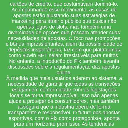
cartões de crédito, que costumavam dominá-lo.
Acompanhando esse movimento, as casas de
apostas estão ajustando suas estratégias de
marketing para atrair o público que busca não
apenas jogos de slots, mas também uma
diversidade de opções que possam atender suas
necessidades de apostas. O foco nas promoções
e bônus impressionantes, além da possibilidade de
depósitos instantâneos, faz com que plataformas
como 90win BET sejam irresistíveis para muitos.
No entanto, a introdução do Pix também levanta
discussões sobre a regulamentação das apostas
online.
À medida que mais usuários aderem ao sistema, a
necessidade de garantir que todas as transações
estejam em conformidade com as legislações
locais se torna imprescindível. Isso não apenas
ajuda a proteger os consumidores, mas também
assegura que a indústria opere de forma
transparente e responsável. O futuro das apostas
esportivas, com o Pix como protagonista, aponta
para um horizonte promissor. As tendências