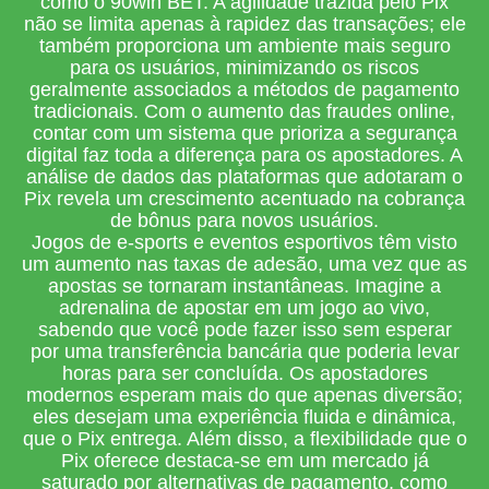
como o 90win BET. A agilidade trazida pelo Pix
não se limita apenas à rapidez das transações; ele
também proporciona um ambiente mais seguro
para os usuários, minimizando os riscos
geralmente associados a métodos de pagamento
tradicionais. Com o aumento das fraudes online,
contar com um sistema que prioriza a segurança
digital faz toda a diferença para os apostadores. A
análise de dados das plataformas que adotaram o
Pix revela um crescimento acentuado na cobrança
de bônus para novos usuários.
Jogos de e-sports e eventos esportivos têm visto
um aumento nas taxas de adesão, uma vez que as
apostas se tornaram instantâneas. Imagine a
adrenalina de apostar em um jogo ao vivo,
sabendo que você pode fazer isso sem esperar
por uma transferência bancária que poderia levar
horas para ser concluída. Os apostadores
modernos esperam mais do que apenas diversão;
eles desejam uma experiência fluida e dinâmica,
que o Pix entrega. Além disso, a flexibilidade que o
Pix oferece destaca-se em um mercado já
saturado por alternativas de pagamento, como