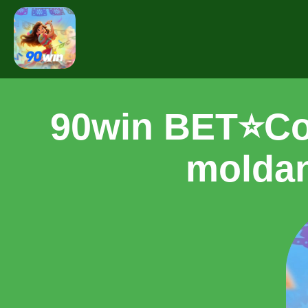
90win BET⭐️Co
moldan