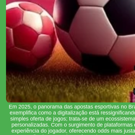
Em 2025, o panorama das apostas esportivas no Bra
exemplifica como a digitalização está ressignifican
simples oferta de jogos; trata-se de um ecossiste
personalizadas. Com o surgimento de plataformas que
experiência do jogador, oferecendo odds mais just