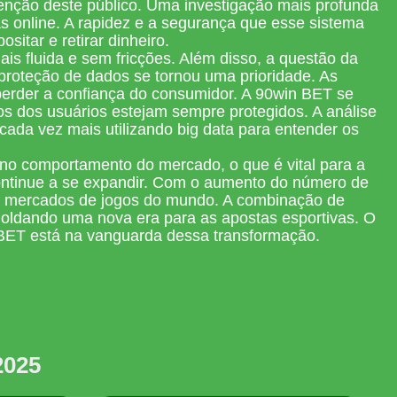
tenção deste público. Uma investigação mais profunda
s online. A rapidez e a segurança que esse sistema
sitar e retirar dinheiro.
s fluida e sem fricções. Além disso, a questão da
proteção de dados se tornou uma prioridade. As
perder a confiança do consumidor. A 90win BET se
os dos usuários estejam sempre protegidos. A análise
ada vez mais utilizando big data para entender os
 no comportamento do mercado, o que é vital para a
continue a se expandir. Com o aumento do número de
es mercados de jogos do mundo. A combinação de
moldando uma nova era para as apostas esportivas. O
n BET está na vanguarda dessa transformação.
2025