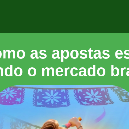
mo as apostas es
do o mercado bra